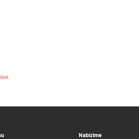
lásit
.
nu
Nabízíme