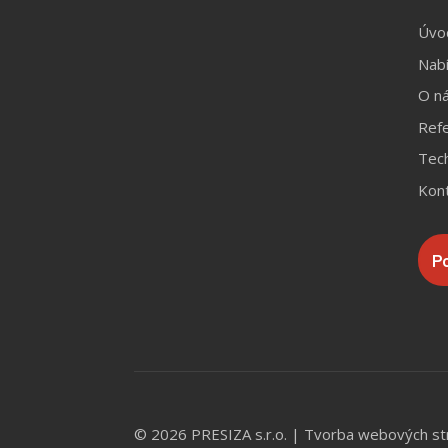
Úvo
Nab
O n
Ref
Tech
Kon
P
© 2026 PRESIZA s.r.o. |
Tvorba webových st