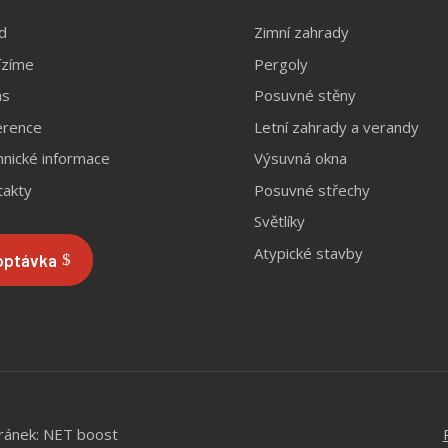
d
Zimní zahrady
ízíme
Pergoly
ás
Posuvné stěny
erence
Letní zahrady a verandy
nické informace
Výsuvná okna
takty
Posuvné střechy
Světlíky
Atypické stavby
optávka
ránek: NET boost