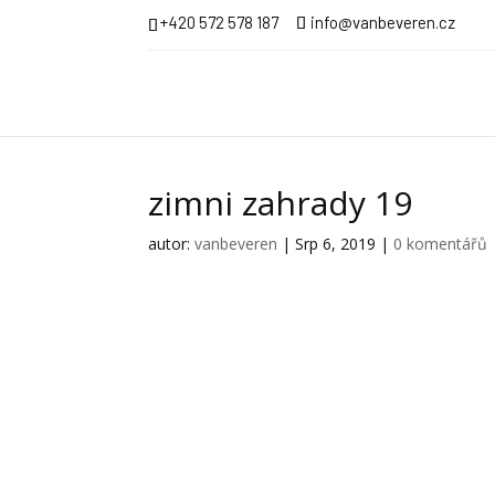
+420 572 578 187
info@vanbeveren.cz
zimni zahrady 19
autor:
vanbeveren
|
Srp 6, 2019
|
0 komentářů