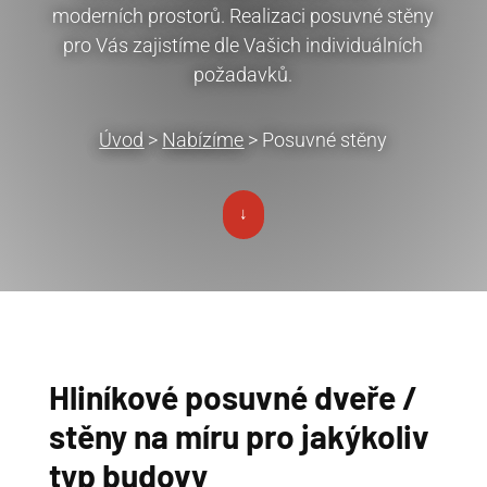
moderních prostorů. Realizaci posuvné stěny
pro Vás zajistíme dle Vašich individuálních
požadavků.
Úvod
>
Nabízíme
> Posuvné stěny
↓
Hliníkové posuvné dveře /
stěny na míru pro jakýkoliv
typ budovy