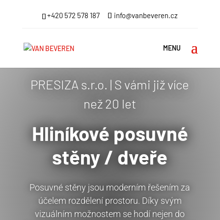
+420 572 578 187
info@vanbeveren.cz
PRESIZA s.r.o. | S vámi již více
než 20 let
Hliníkové posuvné
stěny / dveře
Posuvné stěny jsou moderním řešením za
účelem rozdělení prostoru. Díky svým
vizuálním možnostem se hodí nejen do