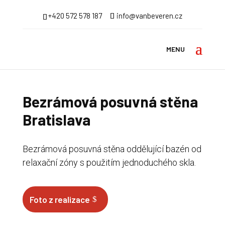
+420 572 578 187
info@vanbeveren.cz
Úvod
>
Reference
>
Posuvné stěny
> Posuvná stěna
Bratislava
Bezrámová posuvná stěna
Bratislava
Bezrámová posuvná stěna oddělující bazén od
relaxační zóny s použitím jednoduchého skla.
Foto z realizace