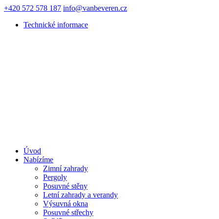
+420 572 578 187
info@vanbeveren.cz
Technické informace
Úvod
Nabízíme
Zimní zahrady
Pergoly
Posuvné stěny
Letní zahrady a verandy
Výsuvná okna
Posuvné střechy