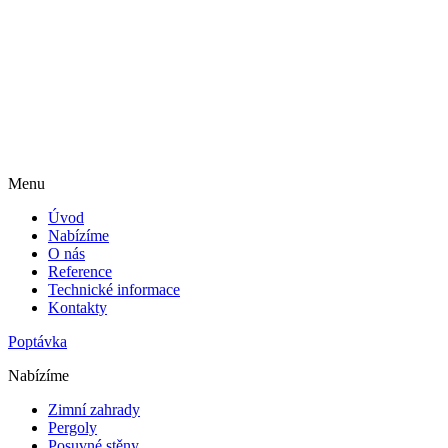
Menu
Úvod
Nabízíme
O nás
Reference
Technické informace
Kontakty
Poptávka
Nabízíme
Zimní zahrady
Pergoly
Posuvné stěny