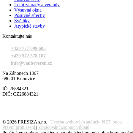
Letní zahrady a verandy
Výsuvná okna
Posuvné střechy
Světlíky
Atypické stavby
Kontaktujte nás
+420 777 099 605
+420 572 578 187
info@vanbeveren.cz
Na Záhonech 1367
686 01 Kunovice
IČ: 26884321
DIČ: CZ26884321
© 2026 PRESIZA s.r.o. |
Tvorba webových stránek: NET boost
Právní prohlášení
|
Zpracování osobních údajů
Používáme soubory cookies a podobné technologie, abychom umožnili 