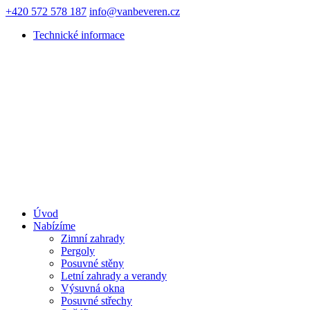
+420 572 578 187
info@vanbeveren.cz
Technické informace
Úvod
Nabízíme
Zimní zahrady
Pergoly
Posuvné stěny
Letní zahrady a verandy
Výsuvná okna
Posuvné střechy