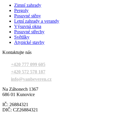
Zimní zahrady
Pergoly
Posuvné stěny
Letní zahrady a verandy
Výsuvná okna
Posuvné střechy
Světlíky
Atypické stavby
Kontaktujte nás
+420 777 099 605
+420 572 578 187
info@vanbeveren.cz
Na Záhonech 1367
686 01 Kunovice
IČ: 26884321
DIČ: CZ26884321