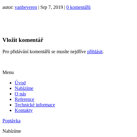
autor:
vanbeveren
|
Srp 7, 2019
|
0 komentářů
Vložit komentář
Pro přidávání komentářů se musíte nejdříve
přihlásit
.
Menu
Úvod
Nabízíme
O nás
Reference
Technické informace
Kontakty
Poptávka
Nabízíme