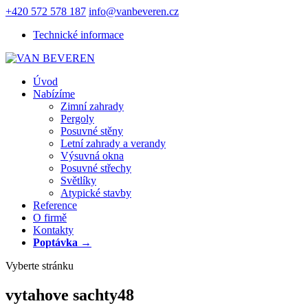
+420 572 578 187
info@vanbeveren.cz
Technické informace
Úvod
Nabízíme
Zimní zahrady
Pergoly
Posuvné stěny
Letní zahrady a verandy
Výsuvná okna
Posuvné střechy
Světlíky
Atypické stavby
Reference
O firmě
Kontakty
Poptávka →
Vyberte stránku
vytahove sachty48