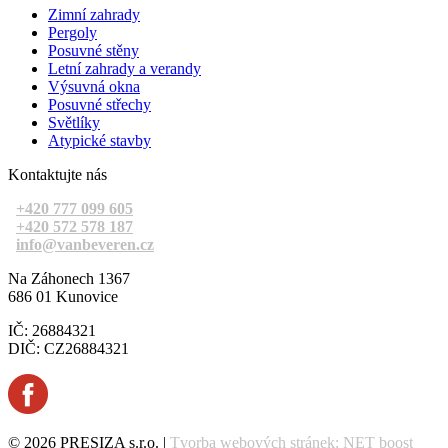
Zimní zahrady
Pergoly
Posuvné stěny
Letní zahrady a verandy
Výsuvná okna
Posuvné střechy
Světlíky
Atypické stavby
Kontaktujte nás
+420 777 099 605
+420 572 578 187
info@vanbeveren.cz
Na Záhonech 1367
686 01 Kunovice
IČ: 26884321
DIČ: CZ26884321
© 2026 PRESIZA s.r.o. |
Tvorba webových stránek: NET boost