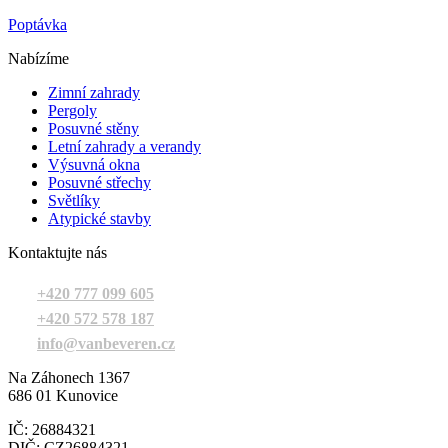
Poptávka
Nabízíme
Zimní zahrady
Pergoly
Posuvné stěny
Letní zahrady a verandy
Výsuvná okna
Posuvné střechy
Světlíky
Atypické stavby
Kontaktujte nás
+420 777 099 605
+420 572 578 187
info@vanbeveren.cz
Na Záhonech 1367
686 01 Kunovice
IČ: 26884321
DIČ: CZ26884321