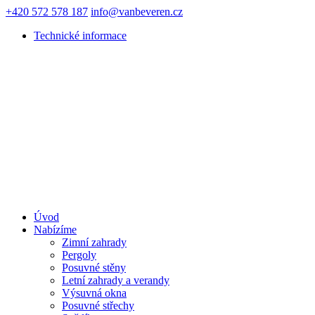
+420 572 578 187
info@vanbeveren.cz
Technické informace
Úvod
Nabízíme
Zimní zahrady
Pergoly
Posuvné stěny
Letní zahrady a verandy
Výsuvná okna
Posuvné střechy