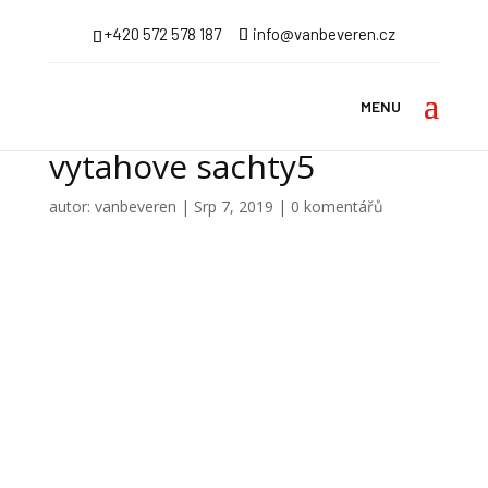
+420 572 578 187
info@vanbeveren.cz
vytahove sachty5
autor:
vanbeveren
|
Srp 7, 2019
|
0 komentářů