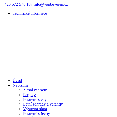
+420 572 578 187
info@vanbeveren.cz
Technické informace
Úvod
Nabízíme
Zimní zahrady
Pergoly
Posuvné stěny
Letní zahrady a verandy
Výsuvná okna
Posuvné střechy