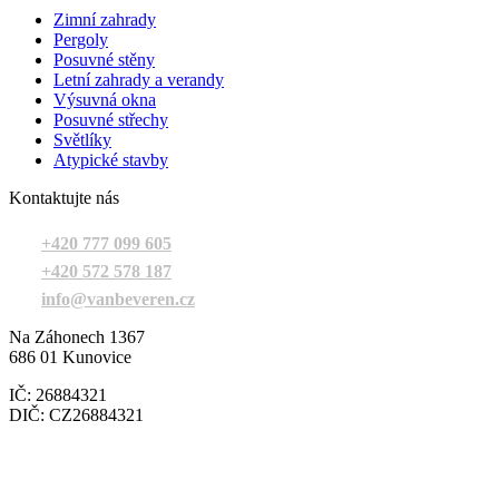
Zimní zahrady
Pergoly
Posuvné stěny
Letní zahrady a verandy
Výsuvná okna
Posuvné střechy
Světlíky
Atypické stavby
Kontaktujte nás
+420 777 099 605
+420 572 578 187
info@vanbeveren.cz
Na Záhonech 1367
686 01 Kunovice
IČ: 26884321
DIČ: CZ26884321