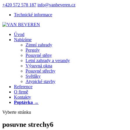
+420 572 578 187
info@vanbeveren.cz
Technické informace
Úvod
Nabízíme
Zimní zahrady
Pergoly
Posuvné stěny
Letní zahrady a verandy
Výsuvná okna
Posuvné střechy
Světlíky
Atypické stavby
Reference
O firmě
Kontakty
Poptávka →
Vyberte stránku
posuvne strechy6