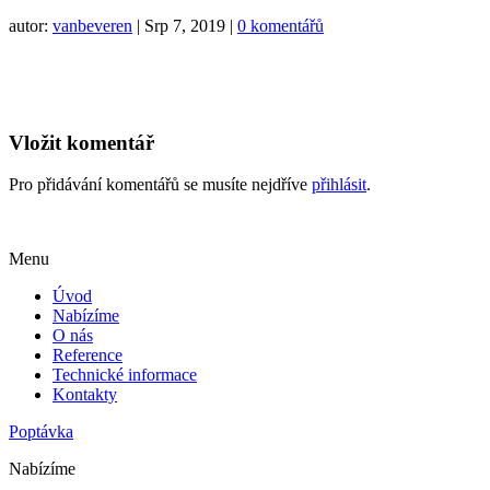
autor:
vanbeveren
|
Srp 7, 2019
|
0 komentářů
Vložit komentář
Pro přidávání komentářů se musíte nejdříve
přihlásit
.
Menu
Úvod
Nabízíme
O nás
Reference
Technické informace
Kontakty
Poptávka
Nabízíme