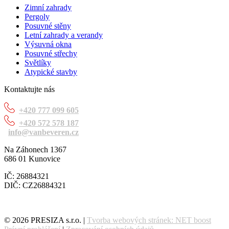
Zimní zahrady
Pergoly
Posuvné stěny
Letní zahrady a verandy
Výsuvná okna
Posuvné střechy
Světlíky
Atypické stavby
Kontaktujte nás
+420 777 099 605
+420 572 578 187
info@vanbeveren.cz
Na Záhonech 1367
686 01 Kunovice
IČ: 26884321
DIČ: CZ26884321
© 2026 PRESIZA s.r.o. |
Tvorba webových stránek: NET boost