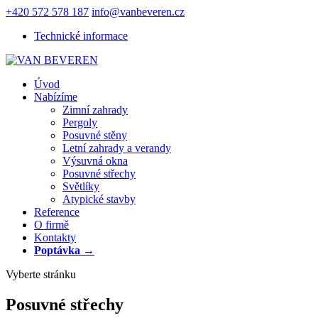
+420 572 578 187
info@vanbeveren.cz
Technické informace
Úvod
Nabízíme
Zimní zahrady
Pergoly
Posuvné stěny
Letní zahrady a verandy
Výsuvná okna
Posuvné střechy
Světlíky
Atypické stavby
Reference
O firmě
Kontakty
Poptávka →
Vyberte stránku
Posuvné střechy