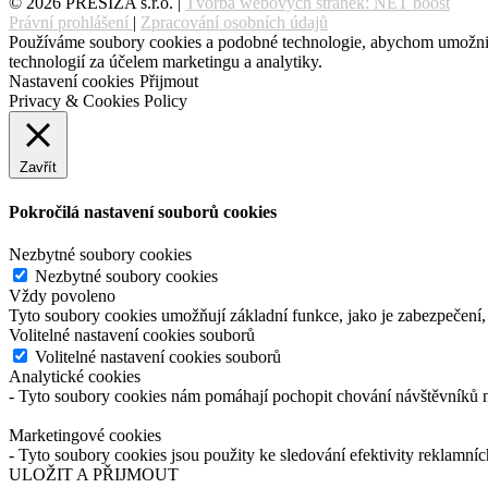
© 2026 PRESIZA s.r.o. |
Tvorba webových stránek: NET boost
Právní prohlášení
|
Zpracování osobních údajů
Používáme soubory cookies a podobné technologie, abychom umožnili 
technologií za účelem marketingu a analytiky.
Nastavení cookies
Přijmout
Privacy & Cookies Policy
Zavřít
Pokročilá nastavení souborů cookies
Nezbytné soubory cookies
Nezbytné soubory cookies
Vždy povoleno
Tyto soubory cookies umožňují základní funkce, jako je zabezpečení, o
Volitelné nastavení cookies souborů
Volitelné nastavení cookies souborů
Analytické cookies
- Tyto soubory cookies nám pomáhají pochopit chování návštěvníků n
Marketingové cookies
- Tyto soubory cookies jsou použity ke sledování efektivity reklamní
ULOŽIT A PŘIJMOUT