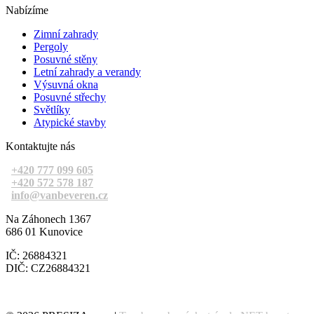
Nabízíme
Zimní zahrady
Pergoly
Posuvné stěny
Letní zahrady a verandy
Výsuvná okna
Posuvné střechy
Světlíky
Atypické stavby
Kontaktujte nás
+420 777 099 605
+420 572 578 187
info@vanbeveren.cz
Na Záhonech 1367
686 01 Kunovice
IČ: 26884321
DIČ: CZ26884321