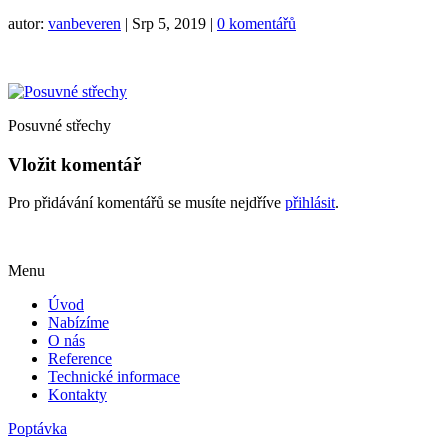
autor:
vanbeveren
|
Srp 5, 2019
|
0 komentářů
Posuvné střechy
Vložit komentář
Pro přidávání komentářů se musíte nejdříve
přihlásit
.
Menu
Úvod
Nabízíme
O nás
Reference
Technické informace
Kontakty
Poptávka