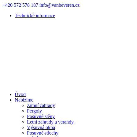
+420 572 578 187
info@vanbeveren.cz
Technické informace
Úvod
Nabízíme
Zimní zahrady
Pergoly
Posuvné stěny
Letní zahrady a verandy
Výsuvná okna
Posuvné střechy