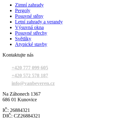
Zimní zahrady
Pergoly
Posuvné stěny
Letní zahrady a verandy
Výsuvná okna
Posuvné střechy
Světlíky
Atypické stavby
Kontaktujte nás
+420 777 099 605
+420 572 578 187
info@vanbeveren.cz
Na Záhonech 1367
686 01 Kunovice
IČ: 26884321
DIČ: CZ26884321