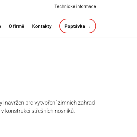
Technické informace
e
O firmě
Kontakty
Poptávka →
yl navržen pro vytvoření zimních zahrad
 v konstrukci střešních nosníků.