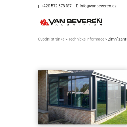
+420 572 578 187
info@vanbeveren.cz
Úvodní stránka
>
Technické informace
> Zimní zah