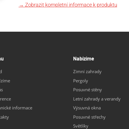
→ Zobrazit kompletní informace k produktu
nu
Nabízíme
d
Zimní zahrady
ízíme
Pergoly
ás
Posuvné stěny
erence
Letní zahrady a verandy
nické informace
Výsuvná okna
takty
Posuvné střechy
Světlíky