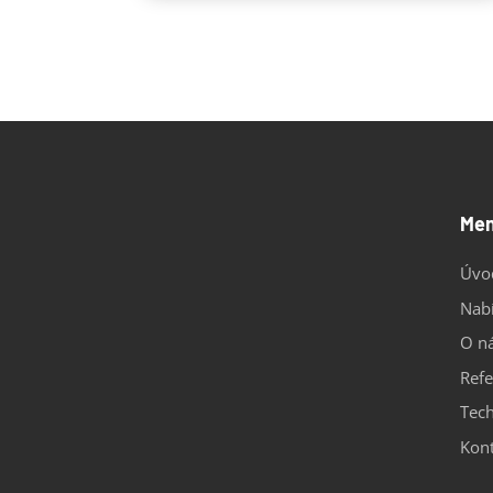
Me
Úvo
Nab
O n
Ref
Tech
Kon