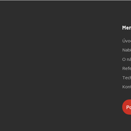
Me
Úvo
Nab
O n
Ref
Tech
Kon
P