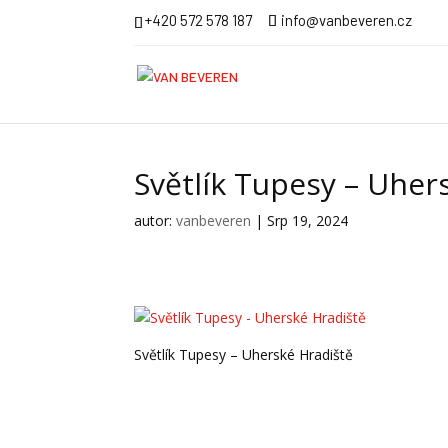
+420 572 578 187
info@vanbeveren.cz
Světlík Tupesy – Uher
autor:
vanbeveren
|
Srp 19, 2024
Světlík Tupesy – Uherské Hradiště