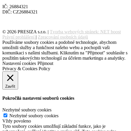
IČ: 26884321
DIČ: CZ26884321
© 2026 PRESIZA s.r.o. |
Tvorba webových stránek: NET boost
Právní prohlášení
|
Zpracování osobních údajů
Používáme soubory cookies a podobné technologie, abychom
umožnili služby a funkčnost našeho webu a pochopili vaši
komunikaci s našimi službami. Kliknutím na "Přijmout" souhlasíte s
použitím takovýchto technologií za účelem marketingu a analytiky.
Nastavení cookies
Přijmout
Privacy & Cookies Policy
Zavřít
Pokročilá nastavení souborů cookies
Nezbytné soubory cookies
Nezbytné soubory cookies
Vždy povoleno
Tyto soubory cookies umožňují základní funkce, jako je