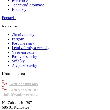
Reference
Technické informace
Kontakty
Poptávka
Nabízíme
Zimní zahrady
Pergoly
Posuvné stěny
Letní zahrady a verandy
Výsuvná okna
Posuvné střechy
Světlíky
Atypické stavby
Kontaktujte nás
+420 777 099 605
+420 572 578 187
info@vanbeveren.cz
Na Záhonech 1367
686 01 Kunovice