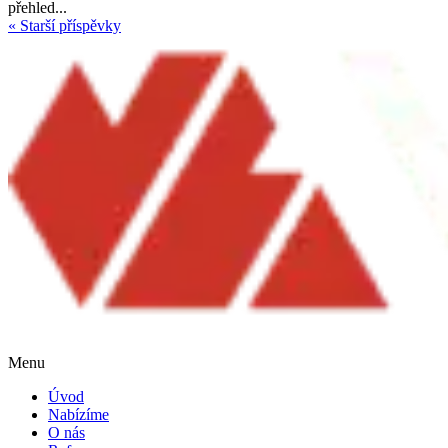
přehled...
« Starší příspěvky
Menu
Úvod
Nabízíme
O nás