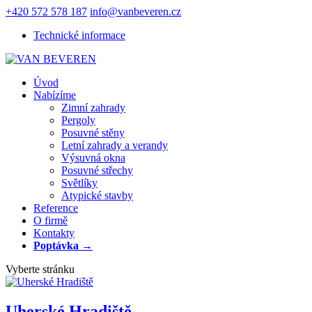
+420 572 578 187
info@vanbeveren.cz
Technické informace
Úvod
Nabízíme
Zimní zahrady
Pergoly
Posuvné stěny
Letní zahrady a verandy
Výsuvná okna
Posuvné střechy
Světlíky
Atypické stavby
Reference
O firmě
Kontakty
Poptávka →
Vyberte stránku
Uherské Hradiště