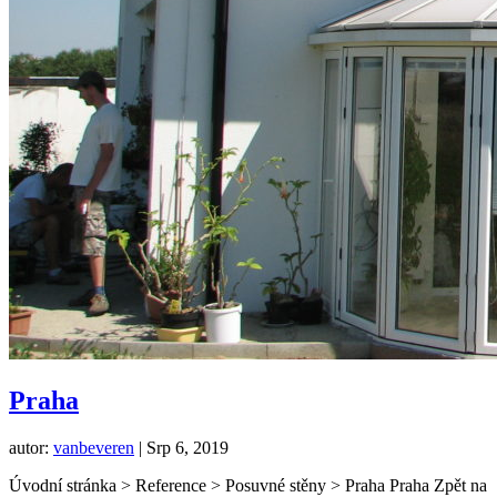
Praha
autor:
vanbeveren
|
Srp 6, 2019
Úvodní stránka > Reference > Posuvné stěny > Praha Praha Zpět na