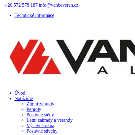
+420 572 578 187
info@vanbeveren.cz
Technické informace
Úvod
Nabízíme
Zimní zahrady
Pergoly
Posuvné stěny
Letní zahrady a verandy
Výsuvná okna
Posuvné střechy