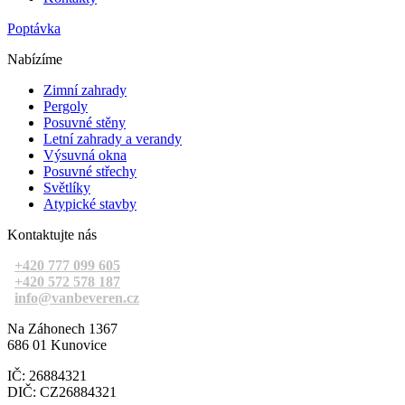
Poptávka
Nabízíme
Zimní zahrady
Pergoly
Posuvné stěny
Letní zahrady a verandy
Výsuvná okna
Posuvné střechy
Světlíky
Atypické stavby
Kontaktujte nás
+420 777 099 605
+420 572 578 187
info@vanbeveren.cz
Na Záhonech 1367
686 01 Kunovice
IČ: 26884321
DIČ: CZ26884321