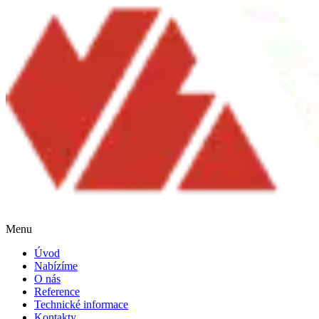
Menu
Úvod
Nabízíme
O nás
Reference
Technické informace
Kontakty