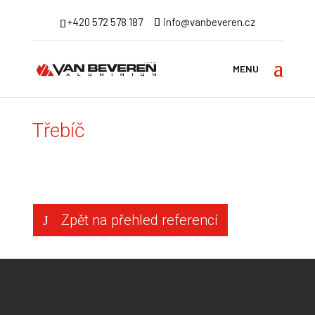
+420 572 578 187
info@vanbeveren.cz
Úvodní stránka
>
Reference
>
Atypické stavby
> Třebíč
Třebíč
Zpět na přehled referencí