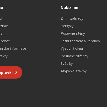
nu
Nabízíme
d
Zimní zahrady
ízíme
Pergoly
ás
Posuvné stěny
erence
Letní zahrady a verandy
nické informace
Výsuvná okna
takty
Posuvné střechy
Světlíky
Atypické stavby
optávka