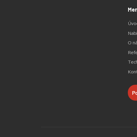
Me
Úvo
Nab
O n
Ref
Tech
Kon
P