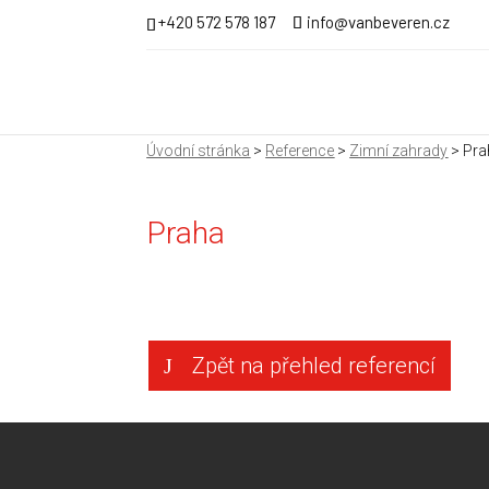
+420 572 578 187
info@vanbeveren.cz
Úvodní stránka
>
Reference
>
Zimní zahrady
> Pra
Praha
Zpět na přehled referencí