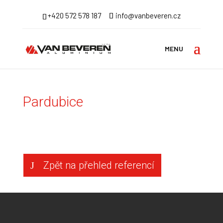
+420 572 578 187
info@vanbeveren.cz
Úvodní stránka
>
Reference
>
Atypické stavby
>
Pardubice
Pardubice
Zpět na přehled referencí