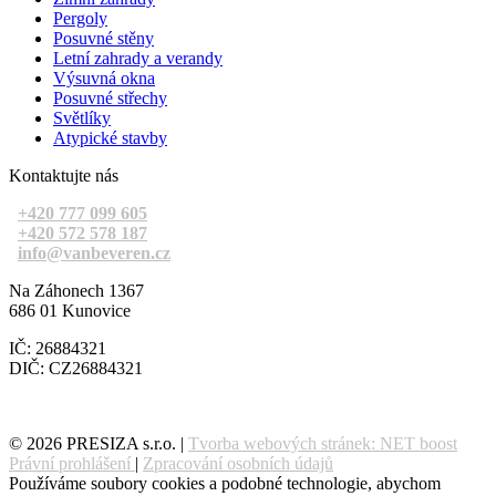
Pergoly
Posuvné stěny
Letní zahrady a verandy
Výsuvná okna
Posuvné střechy
Světlíky
Atypické stavby
Kontaktujte nás
+420 777 099 605
+420 572 578 187
info@vanbeveren.cz
Na Záhonech 1367
686 01 Kunovice
IČ: 26884321
DIČ: CZ26884321
© 2026 PRESIZA s.r.o. |
Tvorba webových stránek: NET boost
Právní prohlášení
|
Zpracování osobních údajů
Používáme soubory cookies a podobné technologie, abychom