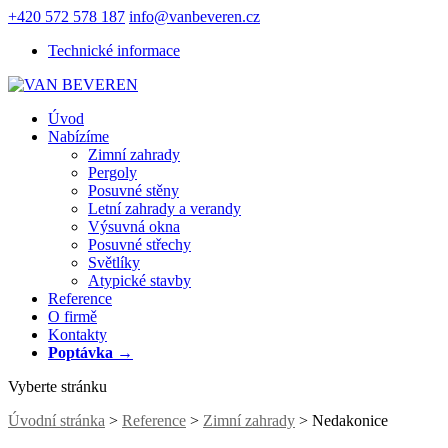
+420 572 578 187
info@vanbeveren.cz
Technické informace
Úvod
Nabízíme
Zimní zahrady
Pergoly
Posuvné stěny
Letní zahrady a verandy
Výsuvná okna
Posuvné střechy
Světlíky
Atypické stavby
Reference
O firmě
Kontakty
Poptávka →
Vyberte stránku
Úvodní stránka
>
Reference
>
Zimní zahrady
> Nedakonice