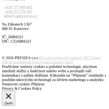
+420 777 099 605
+420 572 578 187
info@vanbeveren.cz
Na Záhonech 1367
686 01 Kunovice
IČ: 26884321
DIČ: CZ26884321
© 2026 PRESIZA s.r.o. |
Tvorba webových stránek: NET boost
Právní prohlášení
|
Zpracování osobních údajů
Používáme soubory cookies a podobné technologie, abychom
umožnili služby a funkčnost našeho webu a pochopili vaši
komunikaci s našimi službami. Kliknutím na "Přijmout" souhlasíte s
použitím takovýchto technologií za účelem marketingu a analytiky.
Nastavení cookies
Přijmout
Privacy & Cookies Policy
Zavřít