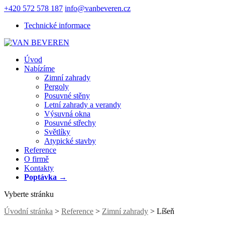
+420 572 578 187
info@vanbeveren.cz
Technické informace
Úvod
Nabízíme
Zimní zahrady
Pergoly
Posuvné stěny
Letní zahrady a verandy
Výsuvná okna
Posuvné střechy
Světlíky
Atypické stavby
Reference
O firmě
Kontakty
Poptávka →
Vyberte stránku
Úvodní stránka
>
Reference
>
Zimní zahrady
> Líšeň