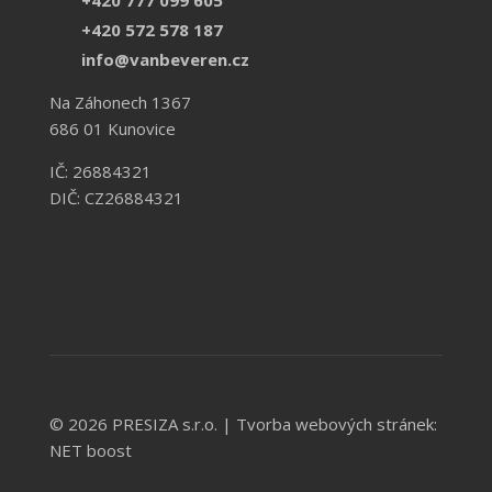
+420 777 099 605
+420 572 578 187
info@vanbeveren.cz
Na Záhonech 1367
686 01 Kunovice
IČ: 26884321
DIČ: CZ26884321
© 2026 PRESIZA s.r.o. |
Tvorba webových stránek:
NET boost