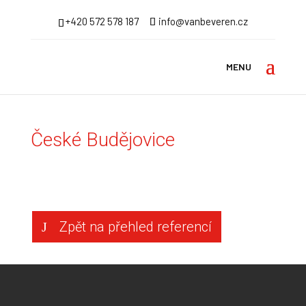
+420 572 578 187
info@vanbeveren.cz
Úvodní stránka
>
Reference
>
Zimní zahrady
> České
Budějovice
České Budějovice
Zpět na přehled referencí