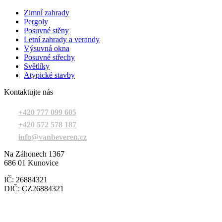
Zimní zahrady
Pergoly
Posuvné stěny
Letní zahrady a verandy
Výsuvná okna
Posuvné střechy
Světlíky
Atypické stavby
Kontaktujte nás
+420 777 099 605
+420 572 578 187
info@vanbeveren.cz
Na Záhonech 1367
686 01 Kunovice
IČ: 26884321
DIČ: CZ26884321