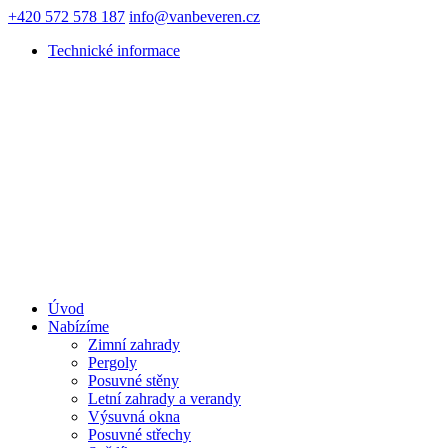
+420 572 578 187
info@vanbeveren.cz
Technické informace
Úvod
Nabízíme
Zimní zahrady
Pergoly
Posuvné stěny
Letní zahrady a verandy
Výsuvná okna
Posuvné střechy