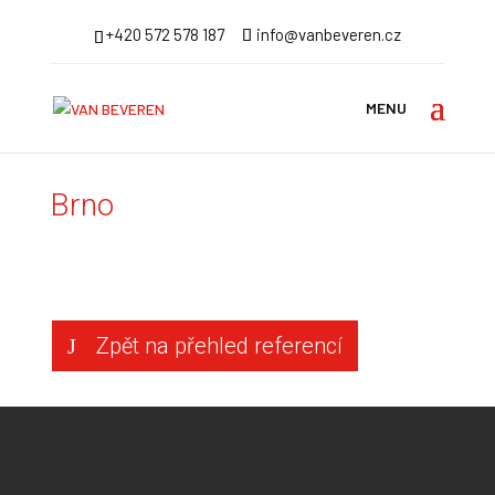
+420 572 578 187
info@vanbeveren.cz
Úvodní stránka
>
Reference
>
Zimní zahrady
> Brno
Brno
Zpět na přehled referencí