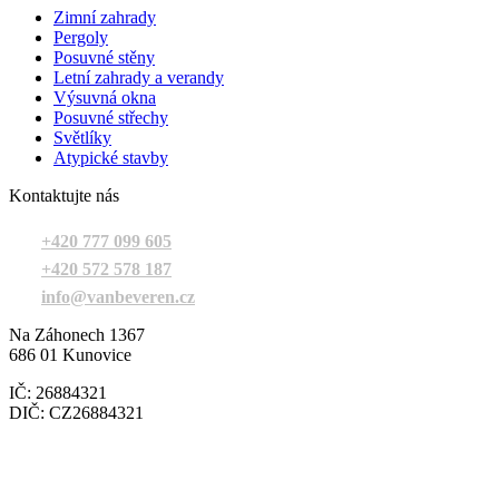
Zimní zahrady
Pergoly
Posuvné stěny
Letní zahrady a verandy
Výsuvná okna
Posuvné střechy
Světlíky
Atypické stavby
Kontaktujte nás
+420 777 099 605
+420 572 578 187
info@vanbeveren.cz
Na Záhonech 1367
686 01 Kunovice
IČ: 26884321
DIČ: CZ26884321