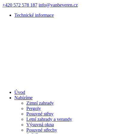
+420 572 578 187
info@vanbeveren.cz
Technické informace
Úvod
Nabízíme
Zimní zahrady
Pergoly
Posuvné stěny
Letní zahrady a verandy
Výsuvná okna
Posuvné střechy